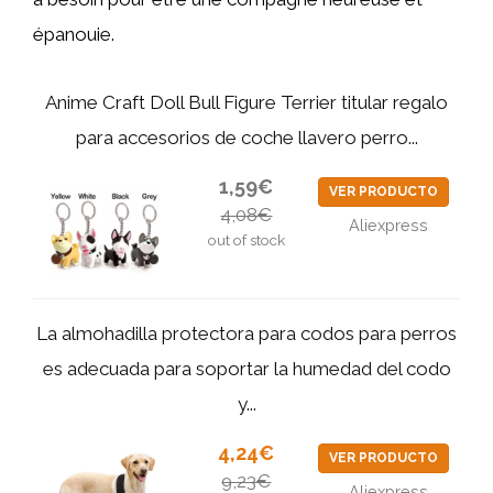
épanouie.
Anime Craft Doll Bull Figure Terrier titular regalo
para accesorios de coche llavero perro...
1,59€
VER PRODUCTO
4,08€
Aliexpress
out of stock
La almohadilla protectora para codos para perros
es adecuada para soportar la humedad del codo
y...
4,24€
VER PRODUCTO
9,23€
Aliexpress