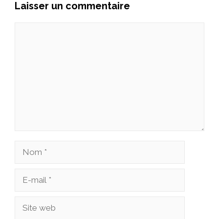
Laisser un commentaire
Commentaire
Nom
E-
mail
Site