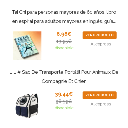
Tai Chi para personas mayores de 60 años, libro
en espiral para adultos mayores en inglés, guía...
6,98€
VER PRODUCTO
13,95€
Aliexpress
disponible
L L # Sac De Transporte Portátil Pour Animaux De
Compagnie Et Chien
39,44€
VER PRODUCTO
98,59€
Aliexpress
disponible