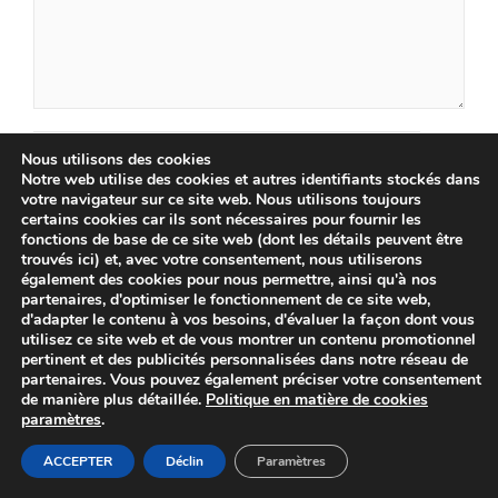
Nom
Nous utilisons des cookies
Notre web utilise des cookies et autres identifiants stockés dans
votre navigateur sur ce site web. Nous utilisons toujours
E-
certains cookies car ils sont nécessaires pour fournir les
fonctions de base de ce site web (dont les détails peuvent être
mail
trouvés ici) et, avec votre consentement, nous utiliserons
Site
également des cookies pour nous permettre, ainsi qu'à nos
partenaires, d'optimiser le fonctionnement de ce site web,
web
d'adapter le contenu à vos besoins, d'évaluer la façon dont vous
Enregistrer mon nom, mon e-mail et mon site
utilisez ce site web et de vous montrer un contenu promotionnel
pertinent et des publicités personnalisées dans notre réseau de
dans le navigateur pour mon prochain
partenaires. Vous pouvez également préciser votre consentement
de manière plus détaillée.
Politique en matière de cookies
commentaire.
paramètres
.
ACCEPTER
Déclin
Paramètres