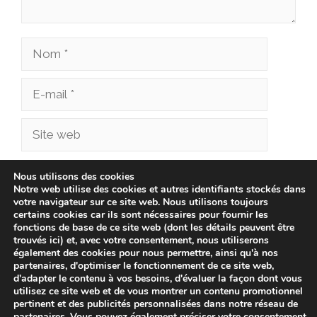
Nom
E-
mail
Site
web
Enregistrer mon nom, mon e-mail et mon site
Nous utilisons des cookies
Notre web utilise des cookies et autres identifiants stockés dans
dans le navigateur pour mon prochain
votre navigateur sur ce site web. Nous utilisons toujours
commentaire.
certains cookies car ils sont nécessaires pour fournir les
fonctions de base de ce site web (dont les détails peuvent être
trouvés ici) et, avec votre consentement, nous utiliserons
également des cookies pour nous permettre, ainsi qu'à nos
partenaires, d'optimiser le fonctionnement de ce site web,
d'adapter le contenu à vos besoins, d'évaluer la façon dont vous
utilisez ce site web et de vous montrer un contenu promotionnel
pertinent et des publicités personnalisées dans notre réseau de
partenaires. Vous pouvez également préciser votre consentement