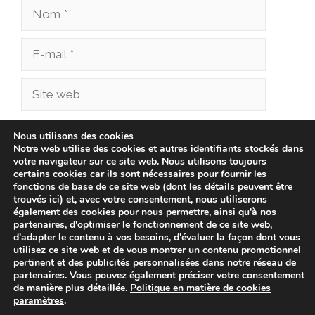
Nom
E-
mail
Site
web
Enregistrer mon nom, mon e-mail et mon site
Nous utilisons des cookies
Notre web utilise des cookies et autres identifiants stockés dans
dans le navigateur pour mon prochain
votre navigateur sur ce site web. Nous utilisons toujours
commentaire.
certains cookies car ils sont nécessaires pour fournir les
fonctions de base de ce site web (dont les détails peuvent être
trouvés ici) et, avec votre consentement, nous utiliserons
également des cookies pour nous permettre, ainsi qu'à nos
partenaires, d'optimiser le fonctionnement de ce site web,
d'adapter le contenu à vos besoins, d'évaluer la façon dont vous
utilisez ce site web et de vous montrer un contenu promotionnel
pertinent et des publicités personnalisées dans notre réseau de
partenaires. Vous pouvez également préciser votre consentement
de manière plus détaillée.
Politique en matière de cookies
paramètres
.
© 2026 cliniqueveterinairechampionnet.fr -
Politique de