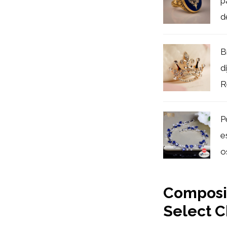
p
d
B
d
R
P
e
o
Composit
Select C