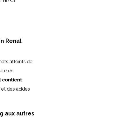
t de sa
in Renal
ats atteints de
uite en
Il contient
et des acides
g aux autres