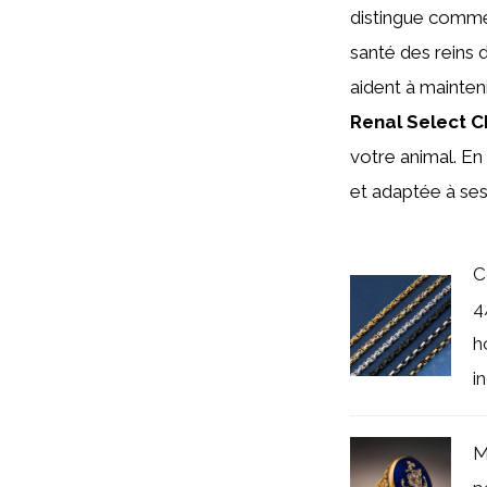
distingue comme 
santé des reins 
aident à mainteni
Renal Select C
votre animal. En
et adaptée à ses
C
4
h
in
M