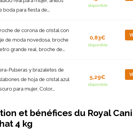
alacio real para mujer, anillos
disponible
e boda para fiesta de...
roche de corona de cristal con
V
0,83€
ije de moda novedosa, broche
disponible
etro grande real, broche de...
era-Pulseras y brazaletes de
V
5,29€
slabones de hoja de cristal azul
disponible
scuro para mujer, Color...
ion et bénéfices du Royal Can
hat 4 kg