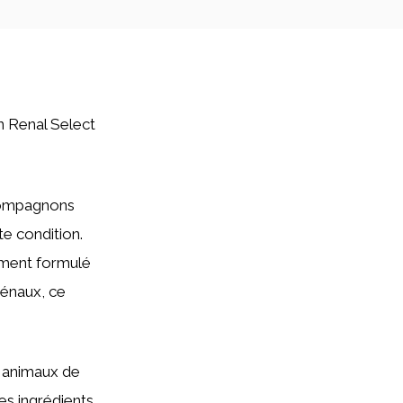
in Renal Select
compagnons
te condition.
ement formulé
rénaux, ce
r animaux de
es ingrédients