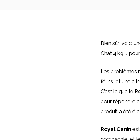
Bien sûr, voici u
Chat 4 kg » pour
Les problèmes 
félins, et une al
C’est là que le
R
pour répondre au
produit a été él
Royal Canin
est
compagnie, et le