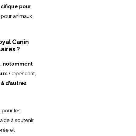
cifique pour
s pour animaux
oyal Canin
aires ?
es, notamment
aux
. Cependant,
 à d’autres
x pour les
aide à soutenir
brée et