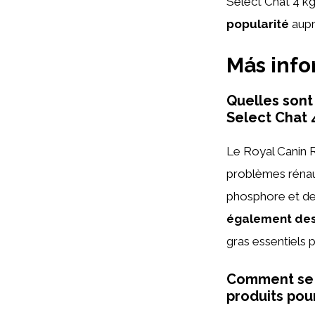
Select Chat 4 kg
popularité
aupr
Más inf
Quelles sont
Select Chat 
Le Royal Canin R
problèmes rénaux
phosphore et des
également des 
gras essentiels p
Comment se c
produits pou