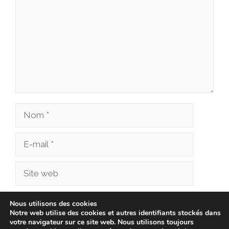
Nom
E-
mail
Site
web
Enregistrer mon nom, mon e-mail et mon site
Nous utilisons des cookies
Notre web utilise des cookies et autres identifiants stockés dans
dans le navigateur pour mon prochain
votre navigateur sur ce site web. Nous utilisons toujours