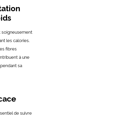
tation
ids
nt soigneusement
nt les calories.
es fibres
ontribuent à une
t pendant sa
icace
sentiel de suivre