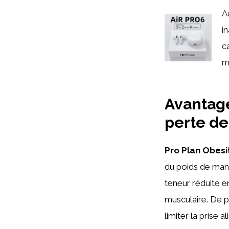
A
i
c
m
Avantage
perte de
Pro Plan Obesi
du poids de mani
teneur réduite e
musculaire. De pl
limiter la prise 