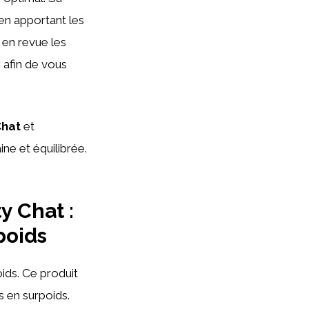
en apportant les
s en revue les
 afin de vous
Chat
et
e et équilibrée.
y Chat :
poids
ids. Ce produit
s en surpoids.