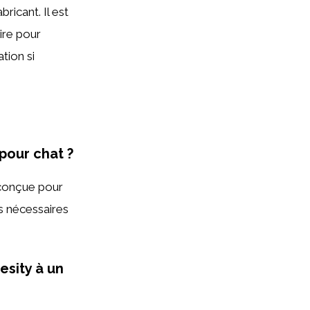
ricant. Il est
ire pour
tion si
pour chat ?
 conçue pour
ts nécessaires
esity à un