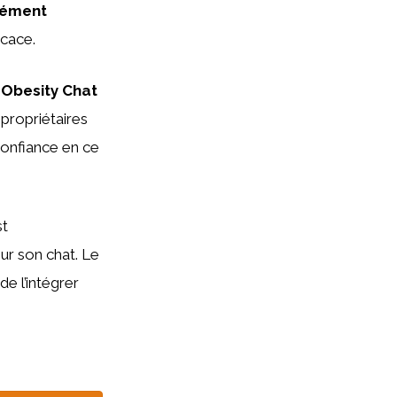
ément
icace.
 Obesity Chat
 propriétaires
confiance en ce
st
r son chat. Le
de l’intégrer