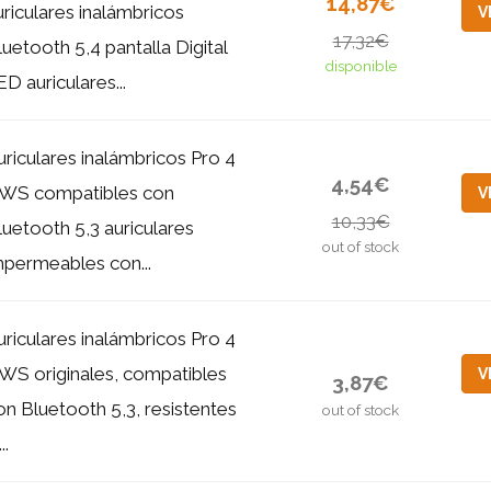
14,87€
uriculares inalámbricos
V
17,32€
luetooth 5,4 pantalla Digital
disponible
ED auriculares...
uriculares inalámbricos Pro 4
4,54€
WS compatibles con
V
10,33€
luetooth 5,3 auriculares
out of stock
mpermeables con...
uriculares inalámbricos Pro 4
WS originales, compatibles
V
3,87€
on Bluetooth 5,3, resistentes
out of stock
..