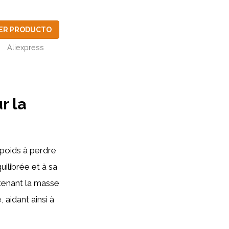
ER PRODUCTO
Aliexpress
r la
rpoids à perdre
uilibrée et à sa
ntenant la masse
, aidant ainsi à