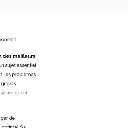
ionnet :
 des meilleurs
un sujet essentiel
fet, les problèmes
e graves
sir avec soin
 par de
 optimal. Sa