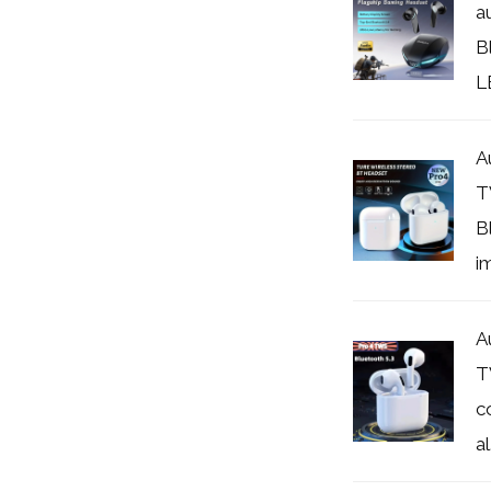
a
B
L
A
T
B
i
A
T
c
al.