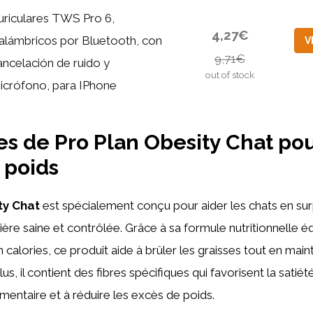
uriculares TWS Pro 6,
4,27€
nalámbricos por Bluetooth, con
V
9,71€
ancelación de ruido y
out of stock
icrófono, para IPhone
s de Pro Plan Obesity Chat pou
 poids
ty Chat
est spécialement conçu pour aider les chats en su
ère saine et contrôlée. Grâce à sa formule nutritionnelle éq
n calories, ce produit aide à brûler les graisses tout en mai
us, il contient des fibres spécifiques qui favorisent la satiété
alimentaire et à réduire les excès de poids.