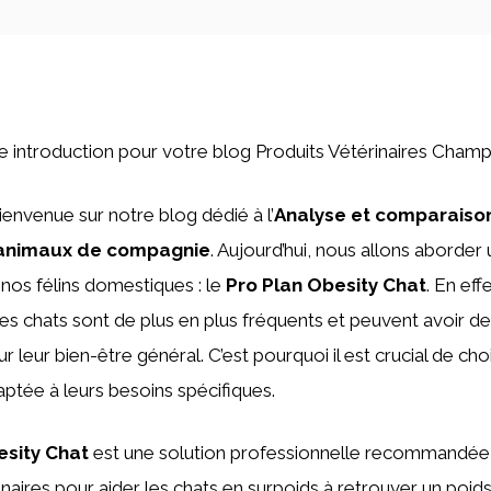
une introduction pour votre blog Produits Vétérinaires Champ
ienvenue sur notre blog dédié à l’
Analyse et comparaison
 animaux de compagnie
. Aujourd’hui, nous allons aborder 
 nos félins domestiques : le
Pro Plan Obesity Chat
. En ef
es chats sont de plus en plus fréquents et peuvent avoir d
leur bien-être général. C’est pourquoi il est crucial de choi
aptée à leurs besoins spécifiques.
esity Chat
est une solution professionnelle recommandée
aires pour aider les chats en surpoids à retrouver un poids