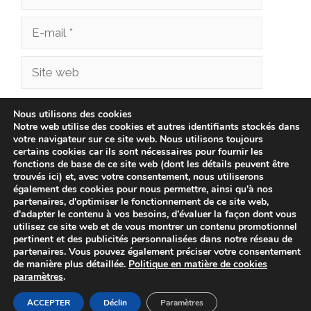
E-
mail
Site
web
Enregistrer mon nom, mon e-mail et mon site
Nous utilisons des cookies
Notre web utilise des cookies et autres identifiants stockés dans
dans le navigateur pour mon prochain
votre navigateur sur ce site web. Nous utilisons toujours
commentaire.
certains cookies car ils sont nécessaires pour fournir les
fonctions de base de ce site web (dont les détails peuvent être
trouvés ici) et, avec votre consentement, nous utiliserons
également des cookies pour nous permettre, ainsi qu'à nos
partenaires, d'optimiser le fonctionnement de ce site web,
d'adapter le contenu à vos besoins, d'évaluer la façon dont vous
utilisez ce site web et de vous montrer un contenu promotionnel
pertinent et des publicités personnalisées dans notre réseau de
partenaires. Vous pouvez également préciser votre consentement
de manière plus détaillée.
Politique en matière de cookies
paramètres
.
© 2026 cliniqueveterinairechampionnet.fr -
Politique de
confidentialité
-
Avis Juridique
-
Politique de Cookies
ACCEPTER
Déclin
Paramètres