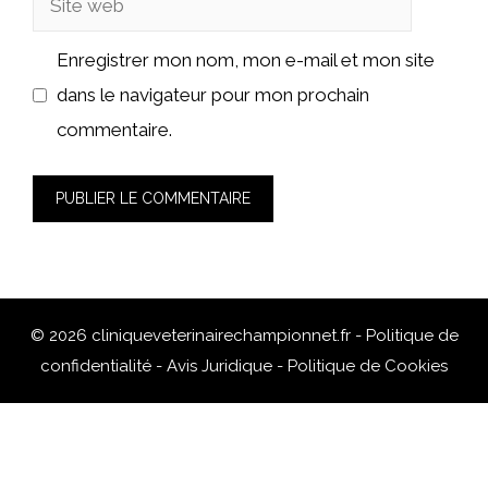
web
Enregistrer mon nom, mon e-mail et mon site
dans le navigateur pour mon prochain
commentaire.
© 2026 cliniqueveterinairechampionnet.fr -
Politique de
confidentialité
-
Avis Juridique
-
Politique de Cookies