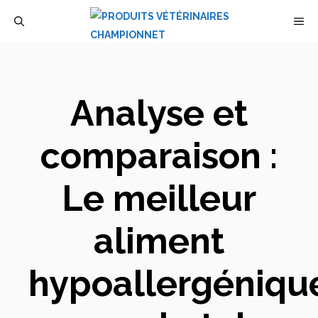
Aller
M
au
contenu
Analyse et
comparaison :
Le meilleur
aliment
hypoallergéniqu