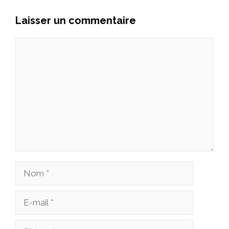
Laisser un commentaire
Commentaire
Nom
E-
mail
Site