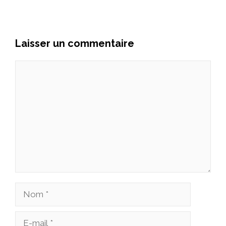
Laisser un commentaire
Commentaire
Nom
E-