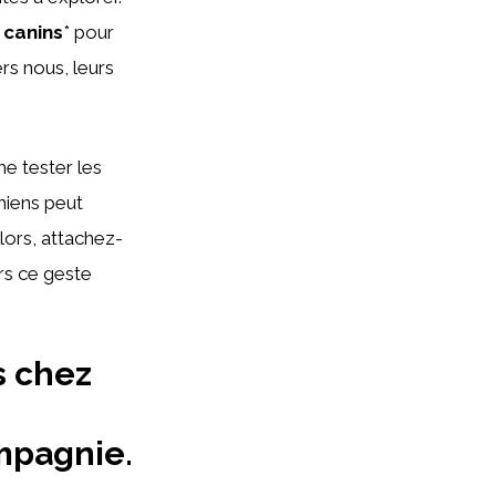
canins
* pour
s nous, leurs
e tester les
hiens peut
lors, attachez-
rs ce geste
s chez
mpagnie.