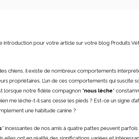
ne introduction pour votre article sur votre blog Produits Vé
es chiens, il existe de nombreux comportements interprét
leurs propriétaires. L’un de ces comportements qui suscite 
est lorsque notre fidèle compagnon
*nous lèche
* constamm
en me lèche-t-il sans cesse les pieds ? Est-ce un signe d’af
mplement une habitude canine ?
s
* incessantes de nos amis à quatre pattes peuvent parfois
 elles ont en réalité des significations variées et intéressa