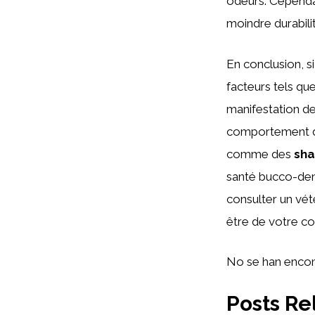
odeurs. Cepend
moindre durabili
En conclusion, si
facteurs tels q
manifestation de 
comportement de 
comme des
sh
santé bucco-dent
consulter un vét
être de votre c
No se han encon
Posts Re