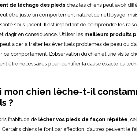
nt de léchage des pieds
chez les chiens peut avoir diff
Il peut être juste un comportement naturel de nettoyage, mais
anté sous-jacent. Il est important de comprendre les raiso
 d’agir en conséquence. Utiliser les
meilleurs produits 
peut aider à traiter les éventuels problèmes de peau ou d’al
r ce comportement. L’observation du chien et une visite che
t être nécessaires pour identifier la cause exacte du léc
i mon chien lèche-t-il consta
s ?
pris l’habitude de
lécher vos pieds de façon répétée
, ce
. Certains chiens le font par affection, d’autres peuvent le f