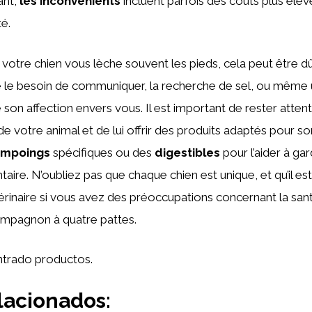
ant,
les inconvénients
incluent parfois des coûts plus éle
té.
 votre chien vous lèche souvent les pieds, cela peut être dû
ue le besoin de communiquer, la recherche de sel, ou même
son affection envers vous. Il est important de rester attent
votre animal et de lui offrir des produits adaptés pour so
ampoings
spécifiques ou des
digestibles
pour l’aider à ga
aire. N’oubliez pas que chaque chien est unique, et qu’il est
érinaire si vous avez des préoccupations concernant la sant
ompagnon à quatre pattes.
trado productos.
lacionados: