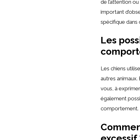
de l’attention o
important d’obs
spécifique dans 
Les poss
compor
Les chiens utilis
autres animaux. E
vous, à exprimer
également possib
comportement.
Comment
excessif 