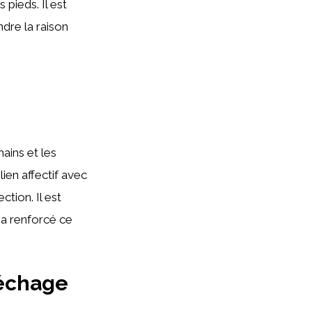
pieds. Il est
dre la raison
ins et les
ien affectif avec
tion. Il est
 a renforcé ce
échage