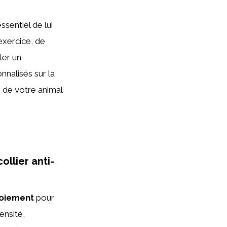
ssentiel de lui
’exercice, de
ter un
nnalisés sur la
 de votre animal
ollier anti-
boiement
pour
ensité,