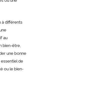
vés ou une
 à différents
 une
if au
n bien-être,
rder une bonne
 essentiel de
é ou le bien-