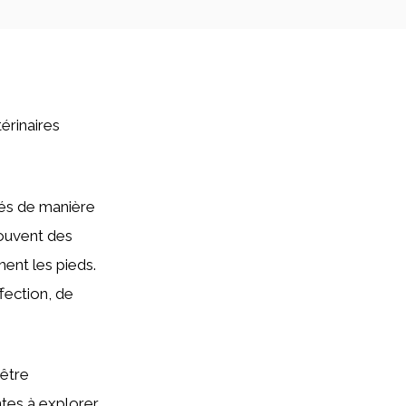
térinaires
és de manière
souvent des
ent les pieds.
fection, de
 être
ntes à explorer.