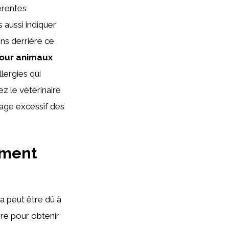
érentes
 aussi indiquer
ns derrière ce
pour animaux
lergies qui
z le vétérinaire
hage excessif des
mment
la peut être dû à
aire pour obtenir