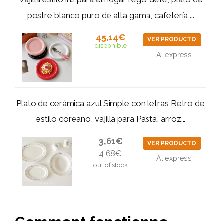
postre blanco puro de alta gama, cafetería,...
45,14€
VER PRODUCTO
disponible
Aliexpress
Plato de cerámica azul Simple con letras Retro de
estilo coreano, vajilla para Pasta, arroz...
3,61€
VER PRODUCTO
4,68€
Aliexpress
out of stock