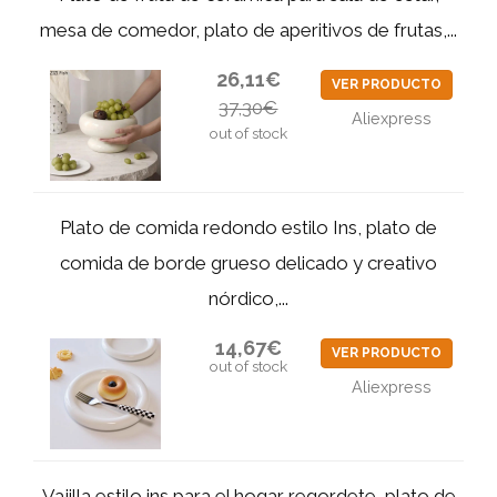
mesa de comedor, plato de aperitivos de frutas,...
26,11€
VER PRODUCTO
37,30€
Aliexpress
out of stock
Plato de comida redondo estilo Ins, plato de
comida de borde grueso delicado y creativo
nórdico,...
14,67€
VER PRODUCTO
out of stock
Aliexpress
Vajilla estilo ins para el hogar regordete, plato de