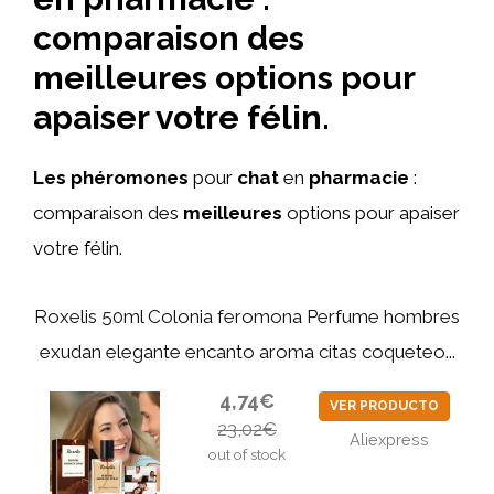
comparaison des
meilleures options pour
apaiser votre félin.
Les phéromones
pour
chat
en
pharmacie
:
comparaison des
meilleures
options pour apaiser
votre félin.
Roxelis 50ml Colonia feromona Perfume hombres
exudan elegante encanto aroma citas coqueteo...
4,74€
VER PRODUCTO
23,02€
Aliexpress
out of stock