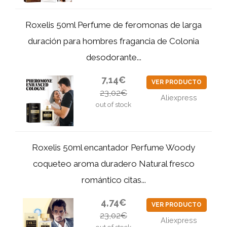
Roxelis 50ml Perfume de feromonas de larga
duración para hombres fragancia de Colonia
desodorante...
7,14€
VER PRODUCTO
23,02€
Aliexpress
out of stock
Roxelis 50ml encantador Perfume Woody
coqueteo aroma duradero Natural fresco
romántico citas...
4,74€
VER PRODUCTO
23,02€
Aliexpress