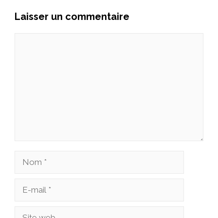
Laisser un commentaire
Commentaire
Nom
E-
mail
Site