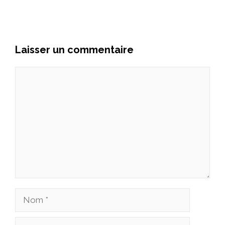
Laisser un commentaire
Commentaire
Nom
E-