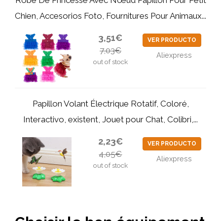
Chien, Accesorios Foto, Fournitures Pour Animaux...
3,51€
VER PRODUCTO
7,03€
Aliexpress
out of stock
Papillon Volant Électrique Rotatif, Coloré,
Interactivo, existent, Jouet pour Chat, Colibri,...
2,23€
VER PRODUCTO
4,05€
Aliexpress
out of stock