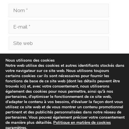
Nom
E-
mail
Site
web
Enregistrer mon nom, mon e-mail et mon site
Nous utilisons des cookies
Notre web utilise des cookies et autres identifiants stockés dans
dans le navigateur pour mon prochain
votre navigateur sur ce site web. Nous utilisons toujours
commentaire.
certains cookies car ils sont nécessaires pour fournir les
fonctions de base de ce site web (dont les détails peuvent être
trouvés ici) et, avec votre consentement, nous utiliserons
également des cookies pour nous permettre, ainsi qu'à nos
partenaires, d'optimiser le fonctionnement de ce site web,
d'adapter le contenu à vos besoins, d'évaluer la façon dont vous
utilisez ce site web et de vous montrer un contenu promotionnel
pertinent et des publicités personnalisées dans notre réseau de
partenaires. Vous pouvez également préciser votre consentement
de manière plus détaillée.
Politique en matière de cookies
paramètres
.