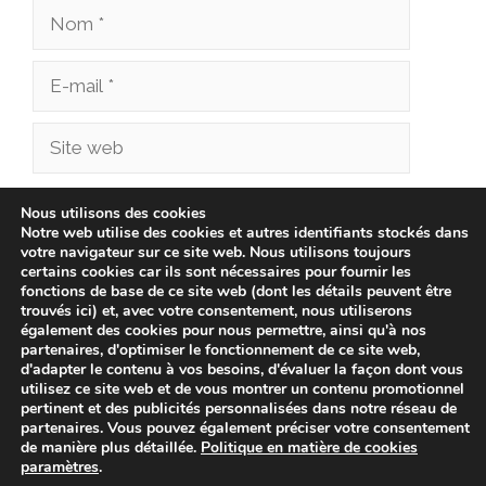
Nom
E-
mail
Site
web
Enregistrer mon nom, mon e-mail et mon site
Nous utilisons des cookies
Notre web utilise des cookies et autres identifiants stockés dans
dans le navigateur pour mon prochain
votre navigateur sur ce site web. Nous utilisons toujours
commentaire.
certains cookies car ils sont nécessaires pour fournir les
fonctions de base de ce site web (dont les détails peuvent être
trouvés ici) et, avec votre consentement, nous utiliserons
également des cookies pour nous permettre, ainsi qu'à nos
partenaires, d'optimiser le fonctionnement de ce site web,
d'adapter le contenu à vos besoins, d'évaluer la façon dont vous
utilisez ce site web et de vous montrer un contenu promotionnel
pertinent et des publicités personnalisées dans notre réseau de
partenaires. Vous pouvez également préciser votre consentement
de manière plus détaillée.
Politique en matière de cookies
paramètres
.
© 2026 cliniqueveterinairechampionnet.fr -
Politique de