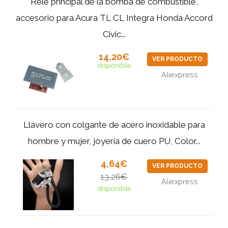
Relé principal de la bomba de combustible,
accesorio para Acura TL CL Integra Honda Accord
Civic...
14,20€
VER PRODUCTO
disponible
Aliexpress
Llavero con colgante de acero inoxidable para
hombre y mujer, joyería de cuero PU, Color...
4,64€
VER PRODUCTO
13,26€
Aliexpress
disponible