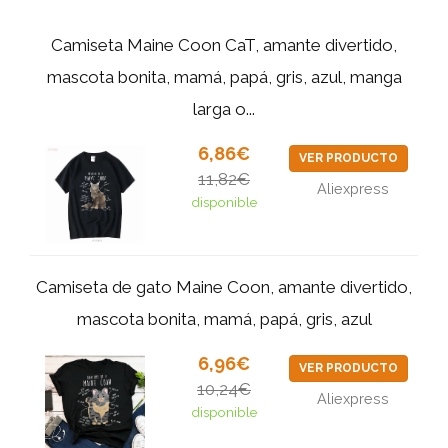
Camiseta Maine Coon CaT, amante divertido,
mascota bonita, mamá, papá, gris, azul, manga
larga o...
6,86€
VER PRODUCTO
11,82€
Aliexpress
disponible
Camiseta de gato Maine Coon, amante divertido,
mascota bonita, mamá, papá, gris, azul
6,96€
VER PRODUCTO
10,24€
Aliexpress
disponible