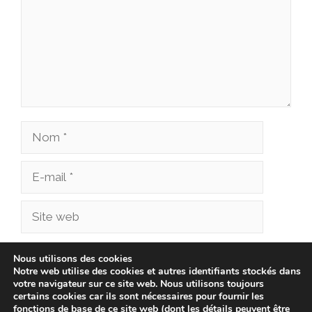
Nom
E-
mail
Site
web
Enregistrer mon nom, mon e-mail et mon site
Nous utilisons des cookies
Notre web utilise des cookies et autres identifiants stockés dans
dans le navigateur pour mon prochain
votre navigateur sur ce site web. Nous utilisons toujours
commentaire.
certains cookies car ils sont nécessaires pour fournir les
fonctions de base de ce site web (dont les détails peuvent être