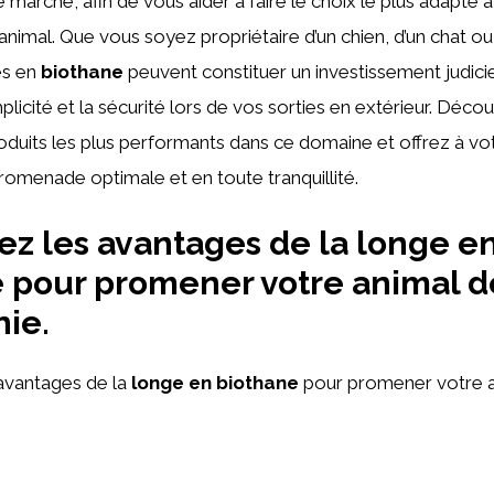
e marché, afin de vous aider à faire le choix le plus adapté 
animal. Que vous soyez propriétaire d’un chien, d’un chat 
es en
biothane
peuvent constituer un investissement judici
plicité et la sécurité lors de vos sorties en extérieur. Déco
oduits les plus performants dans ce domaine et offrez à vo
omenade optimale et en toute tranquillité.
z les avantages de la longe e
 pour promener votre animal d
ie.
avantages de la
longe en biothane
pour promener votre a