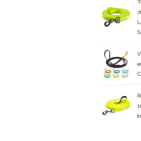
T
7
L
S
V
e
C
R
1
i