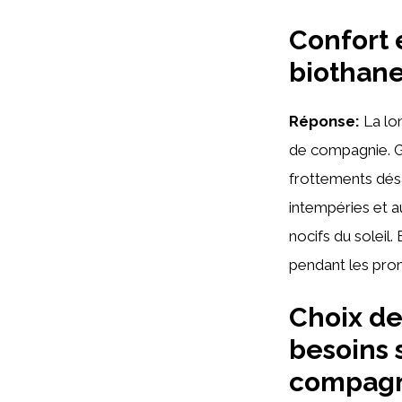
Confort 
biothane
Réponse:
La lon
de compagnie. Gr
frottements désa
intempéries et a
nocifs du soleil.
pendant les prom
Choix de
besoins 
compag