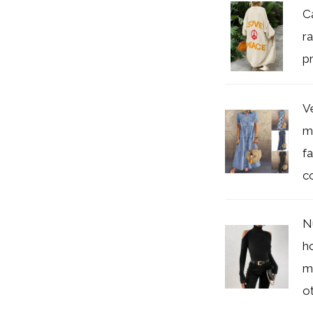
C
r
pr
V
m
f
co
N
h
m
ot