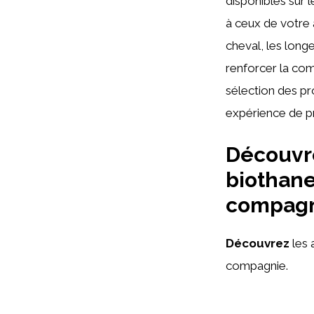
disponibles sur l
à ceux de votre 
cheval, les long
renforcer la com
sélection des pr
expérience de pr
Découvre
biothane
compagn
Découvrez
les 
compagnie.