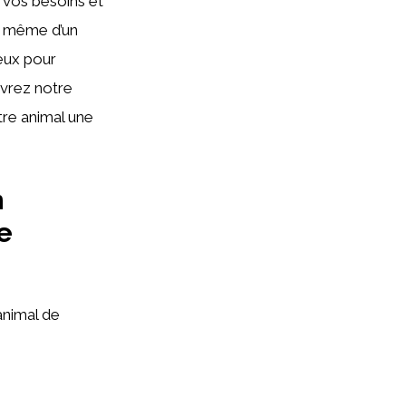
à vos besoins et
ou même d’un
eux pour
uvrez notre
tre animal une
n
e
nimal de