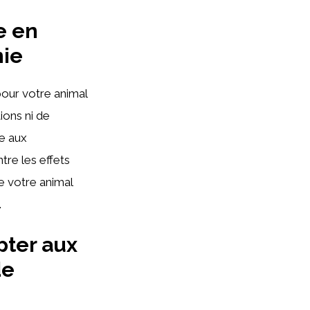
e en
nie
pour votre animal
ions ni de
ce aux
tre les effets
de votre animal
.
pter aux
de