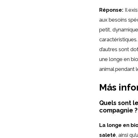
Réponse:
Il exi
aux besoins spé
petit, dynamique
caractéristiques
d’autres sont do
une longe en bio
animal pendant le
Más inf
Quels sont l
compagnie ?
La longe en bi
saleté
, ainsi qu