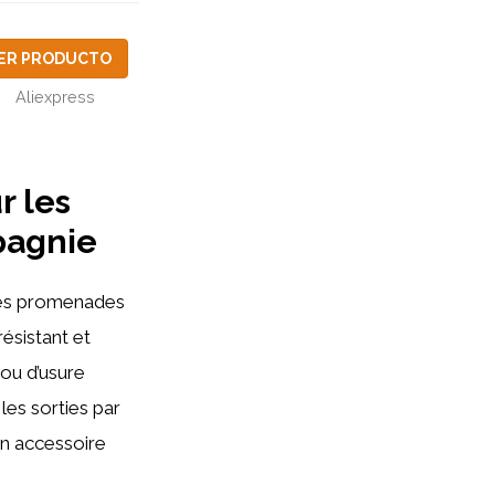
ER PRODUCTO
Aliexpress
r les
pagnie
des promenades
ésistant et
 ou d’usure
les sorties par
un accessoire