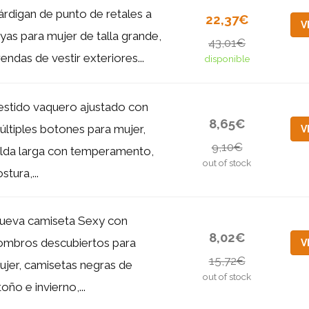
árdigan de punto de retales a
22,37€
V
ayas para mujer de talla grande,
43,01€
endas de vestir exteriores...
disponible
estido vaquero ajustado con
8,65€
últiples botones para mujer,
V
9,10€
alda larga con temperamento,
out of stock
stura,...
ueva camiseta Sexy con
8,02€
ombros descubiertos para
V
15,72€
ujer, camisetas negras de
out of stock
oño e invierno,...