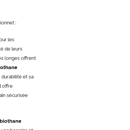
ionnet :
our les
té de leurs
es longes offrent
iothane
durabilité et sa
l offre
ain sécurisée
biothane