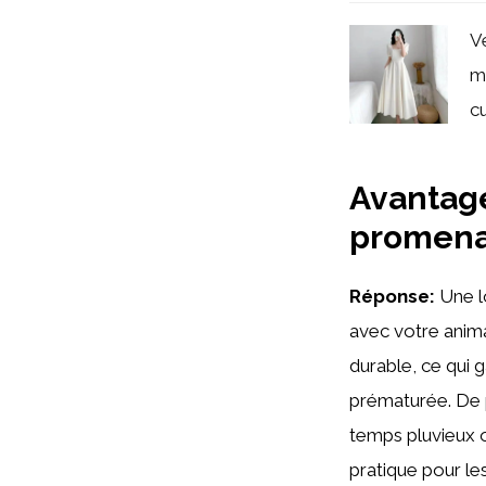
V
m
cu
Avantage
promena
Réponse:
Une l
avec votre anima
durable, ce qui g
prématurée. De p
temps pluvieux o
pratique pour les