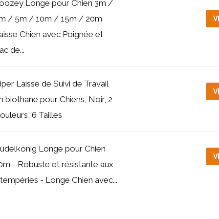
oozey Longe pour Chien 3m /
m / 5m / 10m / 15m / 20m
V
aisse Chien avec Poignée et
ac de...
iper Laisse de Suivi de Travail
V
n biothane pour Chiens, Noir, 2
ouleurs, 6 Tailles
udelkönig Longe pour Chien
V
0m - Robuste et résistante aux
ntempéries - Longe Chien avec...