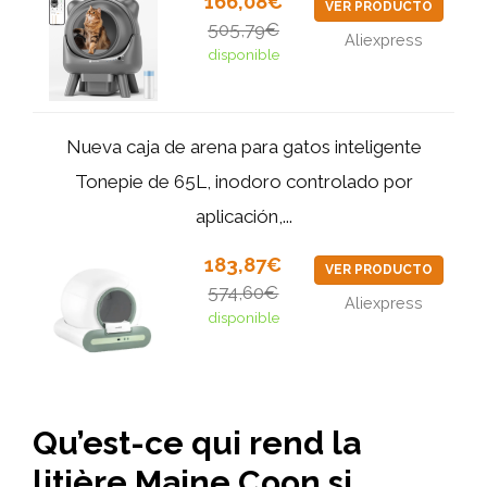
166,08€
VER PRODUCTO
505,79€
Aliexpress
disponible
Nueva caja de arena para gatos inteligente
Tonepie de 65L, inodoro controlado por
aplicación,...
183,87€
VER PRODUCTO
574,60€
Aliexpress
disponible
Qu’est-ce qui rend la
litière Maine Coon si