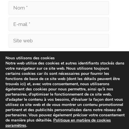
Nom
E-
mail
Site
web
Enregistrer mon nom, mon e-mail et mon site
Nous utilisons des cookies
Notre web utilise des cookies et autres identifiants stockés dans
dans le navigateur pour mon prochain
votre navigateur sur ce site web. Nous utilisons toujours
commentaire.
certains cookies car ils sont nécessaires pour fournir les
fonctions de base de ce site web (dont les détails peuvent être
trouvés ici) et, avec votre consentement, nous utiliserons
également des cookies pour nous permettre, ainsi qu'à nos
partenaires, d'optimiser le fonctionnement de ce site web,
d'adapter le contenu à vos besoins, d'évaluer la façon dont vous
utilisez ce site web et de vous montrer un contenu promotionnel
pertinent et des publicités personnalisées dans notre réseau de
partenaires. Vous pouvez également préciser votre consentement
de manière plus détaillée.
Politique en matière de cookies
paramètres
.
© 2026 cliniqueveterinairechampionnet.fr -
Politique de