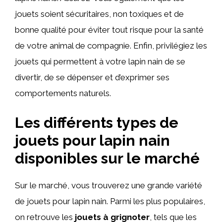
jouets soient sécuritaires, non toxiques et de
bonne qualité pour éviter tout risque pour la santé
de votre animal de compagnie. Enfin, privilégiez les
jouets qui permettent à votre lapin nain de se
divertir, de se dépenser et d’exprimer ses
comportements naturels.
Les différents types de
jouets pour lapin nain
disponibles sur le marché
Sur le marché, vous trouverez une grande variété
de jouets pour lapin nain. Parmi les plus populaires,
on retrouve les
jouets à grignoter
, tels que les