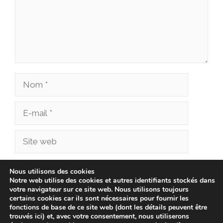
Nom
E-
mail
Site
web
Enregistrer mon nom, mon e-mail et mon site
Nous utilisons des cookies
Notre web utilise des cookies et autres identifiants stockés dans
dans le navigateur pour mon prochain
votre navigateur sur ce site web. Nous utilisons toujours
commentaire.
certains cookies car ils sont nécessaires pour fournir les
fonctions de base de ce site web (dont les détails peuvent être
trouvés ici) et, avec votre consentement, nous utiliserons