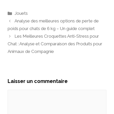
Catégories
Jouets
Analyse des meilleures options de perte de
poids pour chats de 6 kg – Un guide complet
Les Meilleures Croquettes Anti-Stress pour
Chat : Analyse et Comparaison des Produits pour
Animaux de Compagnie
Laisser un commentaire
Commentaire