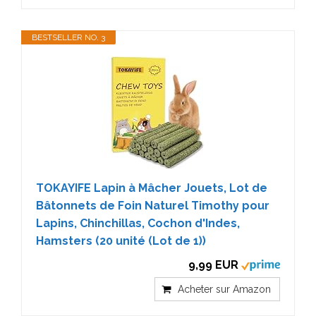
BESTSELLER NO. 3
TOKAYIFE Lapin à Mâcher Jouets, Lot de
Bâtonnets de Foin Naturel Timothy pour
Lapins, Chinchillas, Cochon d'Indes,
Hamsters (20 unité (Lot de 1))
9,99 EUR
Acheter sur Amazon