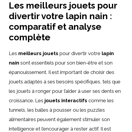
Les meilleurs jouets pour
divertir votre lapin nain :
comparatif et analyse
complète
Les
meilleurs jouets
pour divertir votre
lapin
nain
sont essentiels pour son bien-être et son
épanouissement. Il est important de choisir des
jouets adaptés à ses besoins spécifiques, tels que
les jouets à ronger pour l’aider à user ses dents en
croissance. Les
jouets interactifs
comme les
tunnels, les balles à pousser ou les puzzles
alimentaires peuvent également stimuler son
intelligence et l’encourager à rester actif. Il est