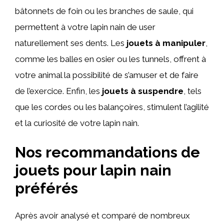
bâtonnets de foin ou les branches de saule, qui
permettent à votre lapin nain de user
naturellement ses dents. Les
jouets à manipuler
,
comme les balles en osier ou les tunnels, offrent à
votre animal la possibilité de s’amuser et de faire
de l’exercice. Enfin, les
jouets à suspendre
, tels
que les cordes ou les balançoires, stimulent l’agilité
et la curiosité de votre lapin nain.
Nos recommandations de
jouets pour lapin nain
préférés
Après avoir analysé et comparé de nombreux