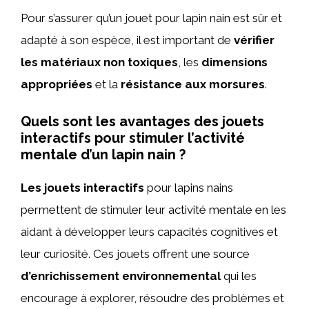
Pour s’assurer qu’un jouet pour lapin nain est sûr et
adapté à son espèce, il est important de
vérifier
les matériaux non toxiques
, les
dimensions
appropriées
et la
résistance aux morsures
.
Quels sont les avantages des jouets
interactifs pour stimuler l’activité
mentale d’un lapin nain ?
Les jouets interactifs
pour lapins nains
permettent de stimuler leur activité mentale en les
aidant à développer leurs capacités cognitives et
leur curiosité. Ces jouets offrent une source
d’enrichissement environnemental
qui les
encourage à explorer, résoudre des problèmes et