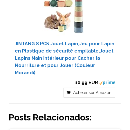
JINTANG 8 PCS Jouet Lapin,Jeu pour Lapin
en Plastique de sécurité empilable,Jouet
Lapins Nain intérieur pour Cacher la
Nourriture et pour Jouer (Couleur
Morandi)
10,99 EUR
Acheter sur Amazon
Posts Relacionados: