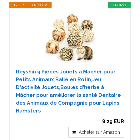
BESTSELLER NO. 2
PROMO
Reyshin 9 Pièces Jouets à Mâcher pour
Petits Animaux,Balle en Rotin,Jeu
D'activité Jouets,Boules d'herbe à
Mâcher pour améliorer la santé Dentaire
des Animaux de Compagnie pour Lapins
Hamsters
8,29 EUR
Acheter sur Amazon