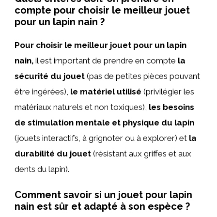
compte pour choisir le meilleur jouet
pour un lapin nain ?
Pour choisir le meilleur jouet pour un lapin
nain,
il est important de prendre en compte
la
sécurité du jouet
(pas de petites pièces pouvant
être ingérées),
le matériel utilisé
(privilégier les
matériaux naturels et non toxiques),
les besoins
de stimulation mentale et physique du lapin
(jouets interactifs, à grignoter ou à explorer) et
la
durabilité du jouet
(résistant aux griffes et aux
dents du lapin).
Comment savoir si un jouet pour lapin
nain est sûr et adapté à son espèce ?