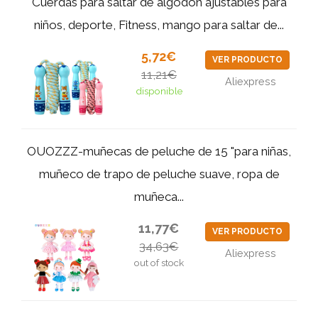
Cuerdas para saltar de algodón ajustables para
niños, deporte, Fitness, mango para saltar de...
5,72€
VER PRODUCTO
11,21€
Aliexpress
disponible
OUOZZZ-muñecas de peluche de 15 "para niñas,
muñeco de trapo de peluche suave, ropa de
muñeca...
11,77€
VER PRODUCTO
34,63€
Aliexpress
out of stock