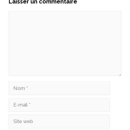
Laisser un commentaire
Commentaire
Nom
E-
mail
Site
web