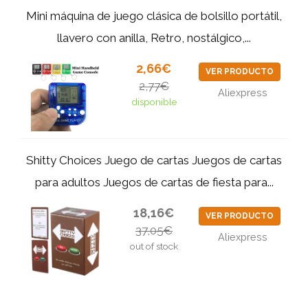
Mini máquina de juego clásica de bolsillo portátil,
llavero con anilla, Retro, nostálgico,...
2,66€
VER PRODUCTO
2,77€
Aliexpress
disponible
Shitty Choices Juego de cartas Juegos de cartas
para adultos Juegos de cartas de fiesta para...
18,16€
VER PRODUCTO
37,05€
Aliexpress
out of stock