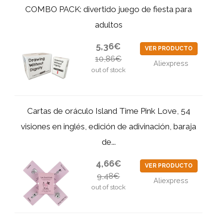
COMBO PACK: divertido juego de fiesta para
adultos
5,36€
VER PRODUCTO
10,86€
Aliexpress
out of stock
Cartas de oráculo Island Time Pink Love, 54
visiones en inglés, edición de adivinación, baraja
de...
4,66€
VER PRODUCTO
9,48€
Aliexpress
out of stock