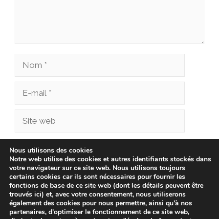
Nom
E-
mail
Site
web
Enregistrer mon nom, mon e-mail et mon site
Nous utilisons des cookies
Notre web utilise des cookies et autres identifiants stockés dans
dans le navigateur pour mon prochain
votre navigateur sur ce site web. Nous utilisons toujours
commentaire.
certains cookies car ils sont nécessaires pour fournir les
fonctions de base de ce site web (dont les détails peuvent être
trouvés ici) et, avec votre consentement, nous utiliserons
également des cookies pour nous permettre, ainsi qu'à nos
partenaires, d'optimiser le fonctionnement de ce site web,