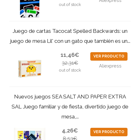
Aliexpress
out of stock
Juego de cartas Tacocat Spelled Backwards: un
juego de mesa Lil' con un gato que también es un...
11,46€
VER PRODUCTO
32,31€
Aliexpress
out of stock
Nuevos juegos SEA SALT AND PAPER EXTRA
SAL Juego familiar y de fiesta, divertido juego de
mesa,...
4,26€
VER PRODUCTO
8,53€