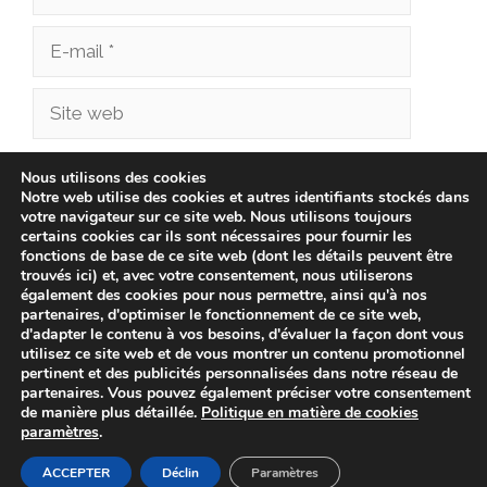
E-
mail
Site
web
Enregistrer mon nom, mon e-mail et mon site
Nous utilisons des cookies
Notre web utilise des cookies et autres identifiants stockés dans
dans le navigateur pour mon prochain
votre navigateur sur ce site web. Nous utilisons toujours
commentaire.
certains cookies car ils sont nécessaires pour fournir les
fonctions de base de ce site web (dont les détails peuvent être
trouvés ici) et, avec votre consentement, nous utiliserons
également des cookies pour nous permettre, ainsi qu'à nos
partenaires, d'optimiser le fonctionnement de ce site web,
d'adapter le contenu à vos besoins, d'évaluer la façon dont vous
utilisez ce site web et de vous montrer un contenu promotionnel
pertinent et des publicités personnalisées dans notre réseau de
partenaires. Vous pouvez également préciser votre consentement
de manière plus détaillée.
Politique en matière de cookies
paramètres
.
© 2026 cliniqueveterinairechampionnet.fr -
Politique de
confidentialité
-
Avis Juridique
-
Politique de Cookies
ACCEPTER
Déclin
Paramètres