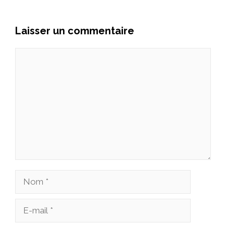
Laisser un commentaire
Commentaire
Nom
E-
mail