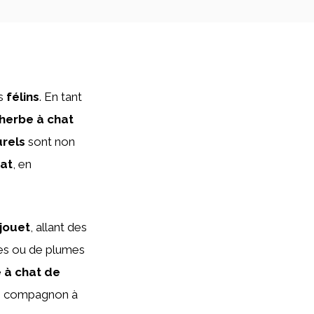
os
félins
. En tant
’herbe à chat
urels
sont non
at
, en
jouet
, allant des
les ou de plumes
e à chat de
tre compagnon à