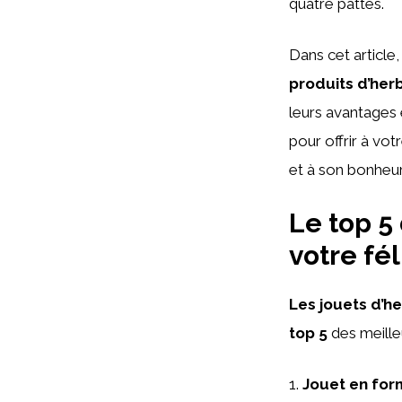
quatre pattes.
Dans cet articl
produits d’her
leurs avantages 
pour offrir à vot
et à son bonheur
Le top 5 
votre fé
Les jouets d’h
top 5
des meilleu
1.
Jouet en form