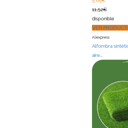
5,65€
11,52€
disponible
VER PRODUCT
Aliexpress
Alfombra sintétic
aire...