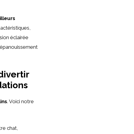
lleurs
actéristiques,
sion éclairée
n épanouissement
ivertir
dations
lins
. Voici notre
tre chat,