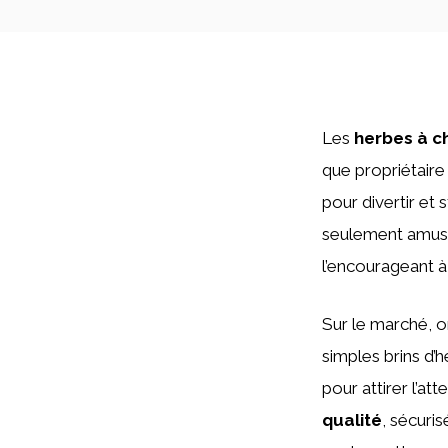
Les
herbes à c
que propriétaire 
pour divertir et
seulement amusa
l’encourageant à
Sur le marché, 
simples brins d
pour attirer l’at
qualité
, sécuri