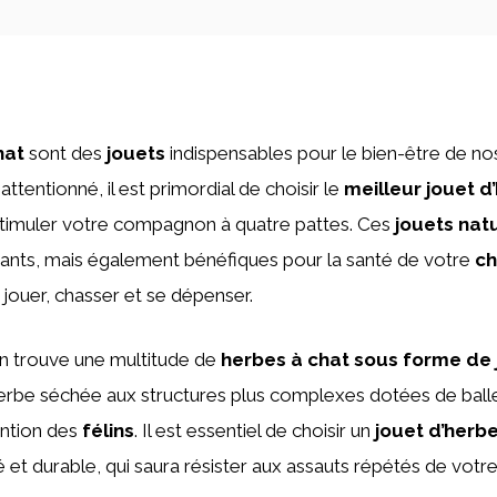
hat
sont des
jouets
indispensables pour le bien-être de n
attentionné, il est primordial de choisir le
meilleur jouet d
 stimuler votre compagnon à quatre pattes. Ces
jouets nat
nts, mais également bénéfiques pour la santé de votre
ch
 jouer, chasser et se dépenser.
on trouve une multitude de
herbes à chat sous forme de 
’herbe séchée aux structures plus complexes dotées de bal
tention des
félins
. Il est essentiel de choisir un
jouet d’herb
sé et durable, qui saura résister aux assauts répétés de vo