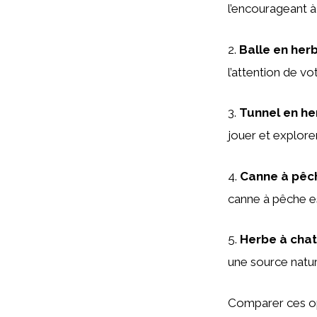
l’encourageant à 
2.
Balle en herb
l’attention de v
3.
Tunnel en her
jouer et explorer
4.
Canne à pêch
canne à pêche es
5.
Herbe à chat 
une source nature
Comparer ces opt