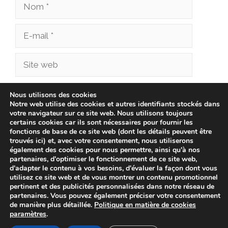
Nom
E-
mail
Site
web
Enregistrer mon nom, mon e-mail et mon site
Nous utilisons des cookies
Notre web utilise des cookies et autres identifiants stockés dans
dans le navigateur pour mon prochain
votre navigateur sur ce site web. Nous utilisons toujours
commentaire.
certains cookies car ils sont nécessaires pour fournir les
fonctions de base de ce site web (dont les détails peuvent être
trouvés ici) et, avec votre consentement, nous utiliserons
également des cookies pour nous permettre, ainsi qu'à nos
partenaires, d'optimiser le fonctionnement de ce site web,
d'adapter le contenu à vos besoins, d'évaluer la façon dont vous
utilisez ce site web et de vous montrer un contenu promotionnel
pertinent et des publicités personnalisées dans notre réseau de
partenaires. Vous pouvez également préciser votre consentement
de manière plus détaillée.
Politique en matière de cookies
paramètres
.
© 2026 cliniqueveterinairechampionnet.fr -
Politique de