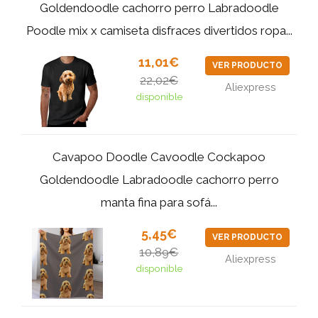
Goldendoodle cachorro perro Labradoodle
Poodle mix x camiseta disfraces divertidos ropa...
11,01€
VER PRODUCTO
22,02€
Aliexpress
disponible
Cavapoo Doodle Cavoodle Cockapoo
Goldendoodle Labradoodle cachorro perro
manta fina para sofá...
5,45€
VER PRODUCTO
10,89€
Aliexpress
disponible