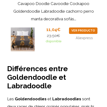
Cavapoo Doodle Cavoodle Cockapoo
Goldendoodle Labradoodle cachorro perro
manta decorativa sofás...
11,04€
VER PRODUCTO
23,50€
Aliexpress
disponible
Différences entre
Goldendoodle et
Labradoodle
Les
Goldendoodles
et
Labradoodles
sont
deux races de chiens croisés populaires, mais ils