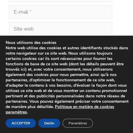
E-
mail
Site
web
Nous utilisons des cookies
Enregistrer mon nom, mon e-mail et mon site
Notre web utilise des cookies et autres identifiants stockés dans
dans le navigateur pour mon prochain
votre navigateur sur ce site web. Nous utilisons toujours
certains cookies car ils sont nécessaires pour fournir les
commentaire.
fonctions de base de ce site web (dont les détails peuvent être
trouvés ici) et, avec votre consentement, nous utiliserons
également des cookies pour nous permettre, ainsi qu'à nos
partenaires, d'optimiser le fonctionnement de ce site web,
d'adapter le contenu à vos besoins, d'évaluer la façon dont vous
utilisez ce site web et de vous montrer un contenu promotionnel
pertinent et des publicités personnalisées dans notre réseau de
partenaires. Vous pouvez également préciser votre consentement
de manière plus détaillée.
Politique en matière de cookies
paramètres
.
© 2026 cliniqueveterinairechampionnet.fr -
Politique de
ACCEPTER
Déclin
Paramètres
confidentialité
-
Avis Juridique
-
Politique de Cookies