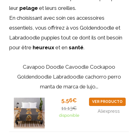
leur
pelage
et leurs oreilles.
En choisissant avec soin ces accessoires
essentiels, vous offrirez à vos Goldendoodle et
Labradoodle puppies tout ce dont ils ont besoin
pour être
heureux
et en
santé
.
Cavapoo Doodle Cavoodle Cockapoo
Goldendoodle Labradoodle cachorro perro
manta de marca de lujo...
5,56€
VER PRODUCTO
11,13€
Aliexpress
disponible