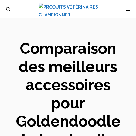
Aller
M
au
contenu
Comparaison
des meilleurs
accessoires
pour
Goldendoodle