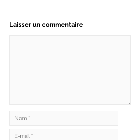
Laisser un commentaire
Commentaire
Nom
E-