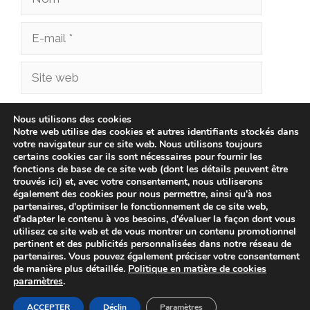
E-
mail
Site
web
Enregistrer mon nom, mon e-mail et mon site
Nous utilisons des cookies
Notre web utilise des cookies et autres identifiants stockés dans
dans le navigateur pour mon prochain
votre navigateur sur ce site web. Nous utilisons toujours
commentaire.
certains cookies car ils sont nécessaires pour fournir les
fonctions de base de ce site web (dont les détails peuvent être
trouvés ici) et, avec votre consentement, nous utiliserons
également des cookies pour nous permettre, ainsi qu'à nos
partenaires, d'optimiser le fonctionnement de ce site web,
d'adapter le contenu à vos besoins, d'évaluer la façon dont vous
utilisez ce site web et de vous montrer un contenu promotionnel
pertinent et des publicités personnalisées dans notre réseau de
partenaires. Vous pouvez également préciser votre consentement
de manière plus détaillée.
Politique en matière de cookies
paramètres
.
© 2026 cliniqueveterinairechampionnet.fr -
Politique de
confidentialité
-
Avis Juridique
-
Politique de Cookies
ACCEPTER
Déclin
Paramètres