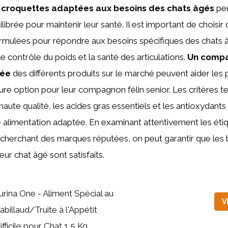
 croquettes adaptées aux besoins des chats âgés
peu
librée pour maintenir leur santé. Il est important de choisi
rmulées pour répondre aux besoins spécifiques des chats
 le contrôle du poids et la santé des articulations.
Un compa
lée
des différents produits sur le marché peuvent aider les 
eure option pour leur compagnon félin senior. Les critères te
aute qualité, les acides gras essentiels et les antioxydants
 alimentation adaptée. En examinant attentivement les éti
echerchant des marques réputées, on peut garantir que les
leur chat âgé sont satisfaits.
urina One - Aliment Spécial au
V
abillaud/Truite à l'Appétit
ifficile pour Chat 1,5 Kg