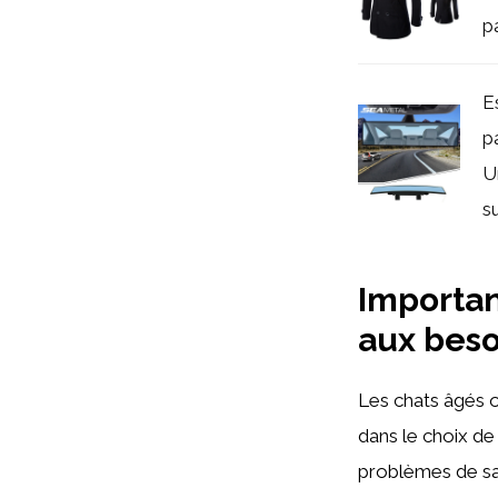
p
E
p
U
su
Importan
aux beso
Les chats âgés o
dans le choix de
problèmes de sant