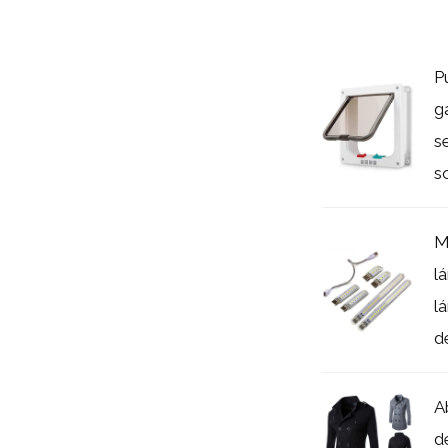
P
g
s
so
M
l
l
de
A
d