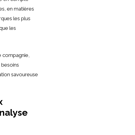
nes, en matières
ques les plus
 que les
de compagnie,
 besoins
tation savoureuse
x
analyse