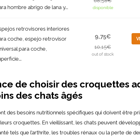
68,58€
ara hombre abrigo de lana y...
disponible
spejos retrovisores interiores
9,75€
ara coche, espejo retrovisor
V
10,15€
niversal para coche,
out of stock
perficie...
ce de choisir des croquettes 
ins des chats âgés
nt des besoins nutritionnels spécifiques qui doivent être p
 leurs croquettes. En vieillissant, les chats peuvent dévelo
é tels que l’arthrite, les troubles rénaux ou la perte de den