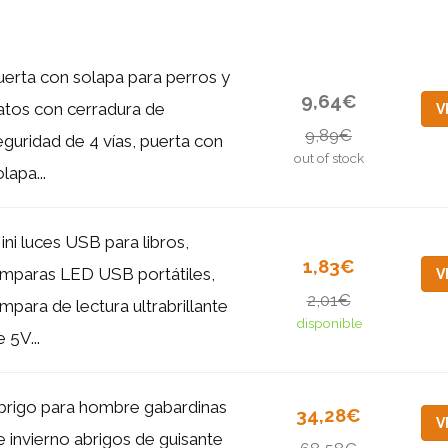
uerta con solapa para perros y
9,64€
atos con cerradura de
V
9,89€
eguridad de 4 vías, puerta con
out of stock
lapa...
ini luces USB para libros,
1,83€
ámparas LED USB portátiles,
V
2,01€
ámpara de lectura ultrabrillante
disponible
 5V...
brigo para hombre gabardinas
34,28€
V
e invierno abrigos de guisante