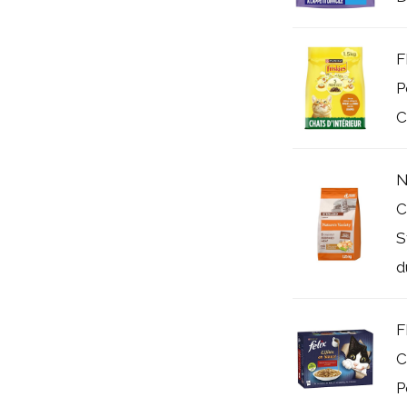
F
P
C
N
C
S
du
F
C
P