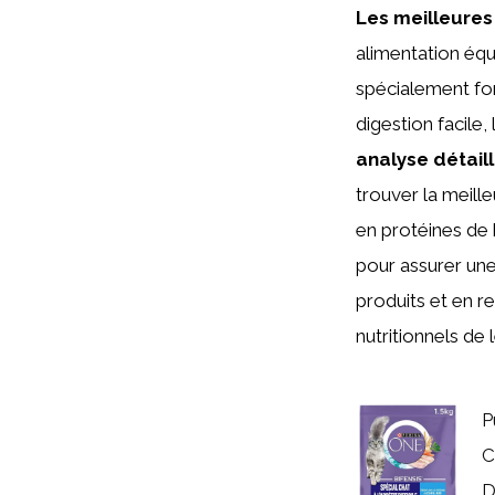
Les meilleures
alimentation équi
spécialement fo
digestion facile,
analyse détail
trouver la meill
en protéines de h
pour assurer une
produits et en r
nutritionnels de 
P
C
D