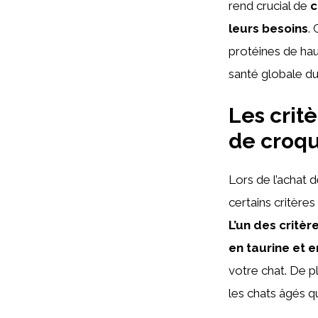
rend crucial de
c
leurs besoins
.
protéines de hau
santé globale du
Les crit
de croqu
Lors de l’achat 
certains critère
L’un des critèr
en taurine et e
votre chat. De p
les chats âgés q