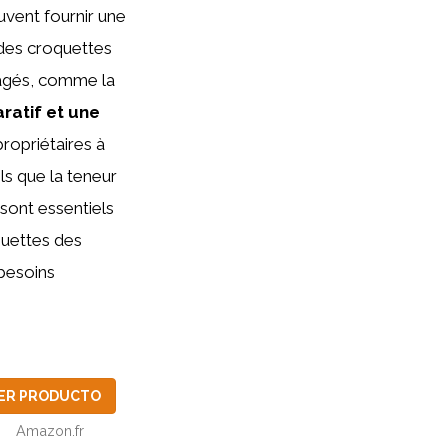
vent fournir une
r des croquettes
 âgés, comme la
ratif et une
propriétaires à
ls que la teneur
 sont essentiels
quettes des
 besoins
ER PRODUCTO
Amazon.fr