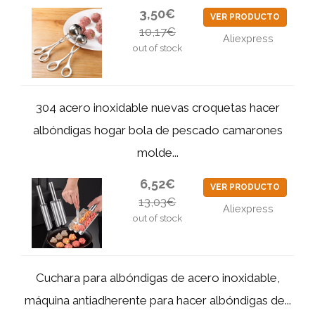
3,50€
VER PRODUCTO
10,17€
Aliexpress
out of stock
304 acero inoxidable nuevas croquetas hacer
albóndigas hogar bola de pescado camarones
molde...
6,52€
VER PRODUCTO
13,03€
Aliexpress
out of stock
Cuchara para albóndigas de acero inoxidable,
máquina antiadherente para hacer albóndigas de...