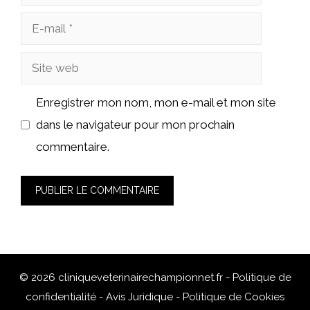
E-
mail
Site
web
Enregistrer mon nom, mon e-mail et mon site
dans le navigateur pour mon prochain
commentaire.
© 2026 cliniqueveterinairechampionnet.fr -
Politique de
confidentialité
-
Avis Juridique
-
Politique de Cookies