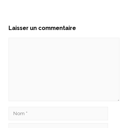
Laisser un commentaire
Commentaire
Nom
E-