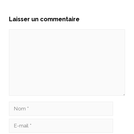
Laisser un commentaire
Commentaire
Nom
E-
mail