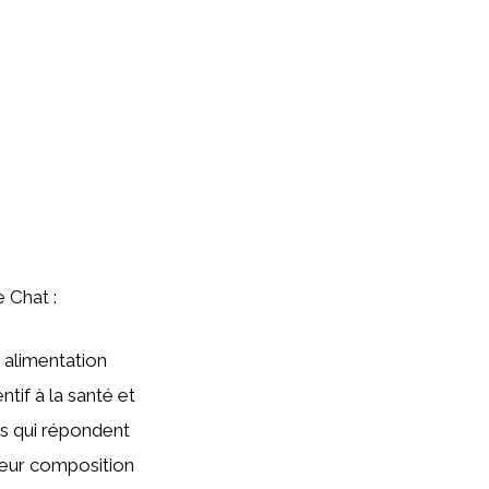
e Chat :
 alimentation
tif à la santé et
res qui répondent
leur composition