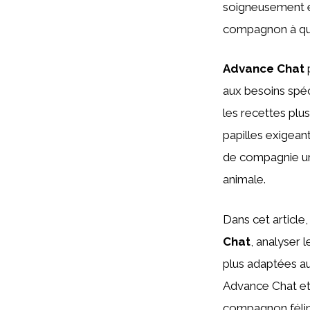
soigneusement é
compagnon à qua
Advance Chat
p
aux besoins spéc
les recettes plu
papilles exigean
de compagnie une
animale.
Dans cet article
Chat
, analyser 
plus adaptées au
Advance Chat et 
compagnon félin