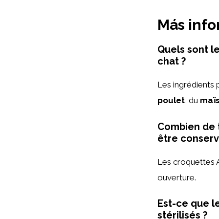
Más inf
Quels sont l
chat ?
Les ingrédients
poulet
, du
maï
Combien de 
être conserv
Les croquettes 
ouverture.
Est-ce que l
stérilisés ?