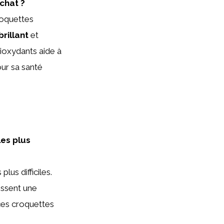
chat ?
roquettes
rillant
et
tioxydants aide à
ur sa santé
les plus
us difficiles.
issent une
ces croquettes