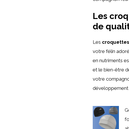
Les croq
de quali
Les
croquettes
votre félin ador
en nutriments es
et le bien-être d
votre compagnon 
développement 
G
fo
ab