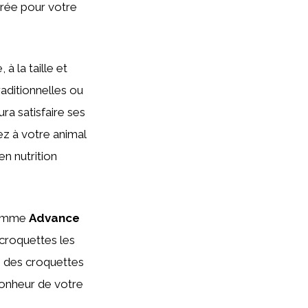
brée pour votre
 la taille et
raditionnelles ou
ra satisfaire ses
ez à votre animal
n nutrition
 gamme
Advance
 croquettes les
s des croquettes
bonheur de votre