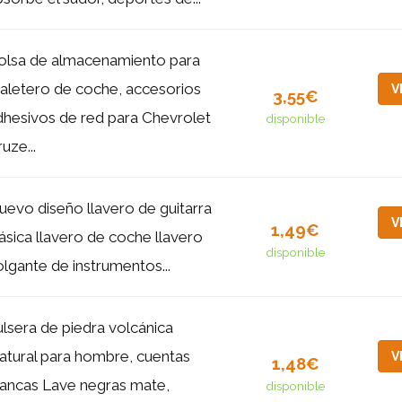
olsa de almacenamiento para
aletero de coche, accesorios
V
3,55€
dhesivos de red para Chevrolet
disponible
uze...
uevo diseño llavero de guitarra
V
1,49€
lásica llavero de coche llavero
disponible
olgante de instrumentos...
ulsera de piedra volcánica
atural para hombre, cuentas
V
1,48€
lancas Lave negras mate,
disponible