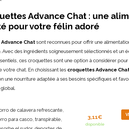
uettes Advance Chat : une ali
té pour votre félin adoré
 Advance Chat
sont reconnues pour offrir une alimentatio
é. Avec des ingrédients soigneusement sélectionnés et un éq
sentiels, ces croquettes sont une option à considérer pour 
e votre chat. En choisissant les
croquettes Advance Cha
une nourriture adaptée à ses besoins spécifiques et favor
global.
orro de calavera refrescante,
V
3,11€
rro para casco, transpirable,
disponible
sorbe el sudor, deportes de...