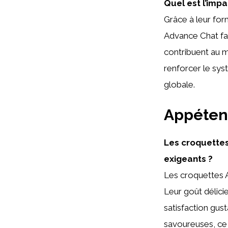
Quel est l’imp
Grâce à leur for
Advance Chat fa
contribuent au m
renforcer le sys
globale.
Appétenc
Les croquettes
exigeants ?
Les croquettes A
Leur goût délici
satisfaction gus
savoureuses, ce