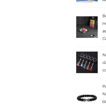
B
m
a
Cr
N
c
c
P
N
b