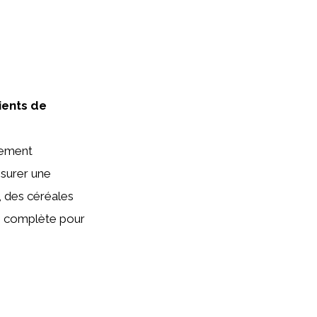
ients de
sement
surer une
, des céréales
on complète pour