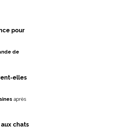
ance pour
iande de
ent-elles
aines
après
 aux chats