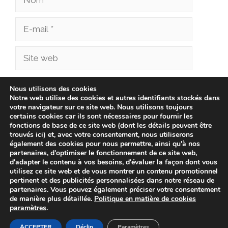
E-
mail
Site
web
Enregistrer mon nom, mon e-mail et mon site
Nous utilisons des cookies
Notre web utilise des cookies et autres identifiants stockés dans
dans le navigateur pour mon prochain
votre navigateur sur ce site web. Nous utilisons toujours
commentaire.
certains cookies car ils sont nécessaires pour fournir les
fonctions de base de ce site web (dont les détails peuvent être
trouvés ici) et, avec votre consentement, nous utiliserons
également des cookies pour nous permettre, ainsi qu'à nos
partenaires, d'optimiser le fonctionnement de ce site web,
d'adapter le contenu à vos besoins, d'évaluer la façon dont vous
utilisez ce site web et de vous montrer un contenu promotionnel
pertinent et des publicités personnalisées dans notre réseau de
partenaires. Vous pouvez également préciser votre consentement
de manière plus détaillée.
Politique en matière de cookies
paramètres
.
© 2026 cliniqueveterinairechampionnet.fr -
Politique de
confidentialité
-
Avis Juridique
-
Politique de Cookies
ACCEPTER
Déclin
Paramètres