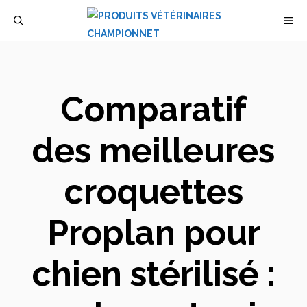
Aller
M
au
contenu
Comparatif
des meilleures
croquettes
Proplan pour
chien stérilisé :