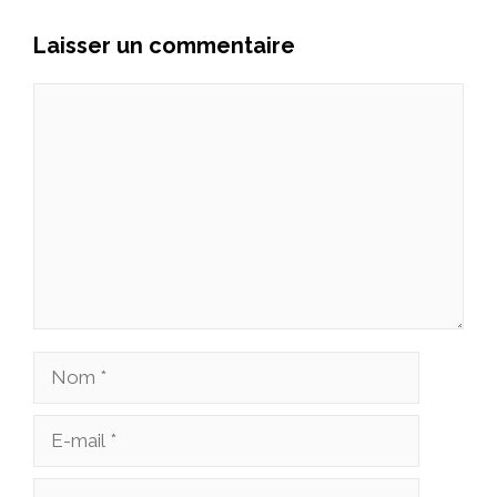
Laisser un commentaire
Commentaire
Nom
E-
mail
Site