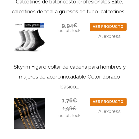
Calcetines de baloncesto profesionales Elite,
calcetines de toalla gruesos de tubo, calcetines...
9,94€
VER PRODUCTO
out of stock
Aliexpress
Skyrim Figaro collar de cadena para hombres y
mujeres de acero inoxidable Color dorado
básico...
1,76€
VER PRODUCTO
1,98€
Aliexpress
out of stock