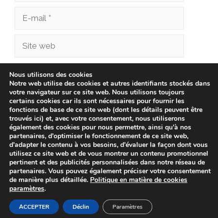
E-
mail
Site
web
Enregistrer mon nom, mon e-mail et mon site
Nous utilisons des cookies
Notre web utilise des cookies et autres identifiants stockés dans
dans le navigateur pour mon prochain
votre navigateur sur ce site web. Nous utilisons toujours
commentaire.
certains cookies car ils sont nécessaires pour fournir les
fonctions de base de ce site web (dont les détails peuvent être
trouvés ici) et, avec votre consentement, nous utiliserons
également des cookies pour nous permettre, ainsi qu'à nos
partenaires, d'optimiser le fonctionnement de ce site web,
d'adapter le contenu à vos besoins, d'évaluer la façon dont vous
utilisez ce site web et de vous montrer un contenu promotionnel
pertinent et des publicités personnalisées dans notre réseau de
partenaires. Vous pouvez également préciser votre consentement
de manière plus détaillée.
Politique en matière de cookies
paramètres
.
© 2026 cliniqueveterinairechampionnet.fr -
Politique de
confidentialité
-
Avis Juridique
-
Politique de Cookies
ACCEPTER
Déclin
Paramètres