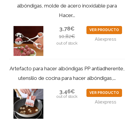
albóndigas, molde de acero inoxidable para
Hacer...
3,78€
VER PRODUCTO
10,82€
Aliexpress
out of stock
Artefacto para hacer albóndigas PP antiadherente,
utensilio de cocina para hacer albóndigas,...
3,46€
VER PRODUCTO
out of stock
Aliexpress