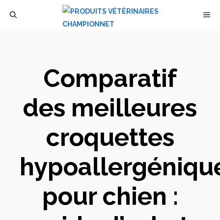
Aller
M
au
contenu
Comparatif
des meilleures
croquettes
hypoallergéniqu
pour chien :