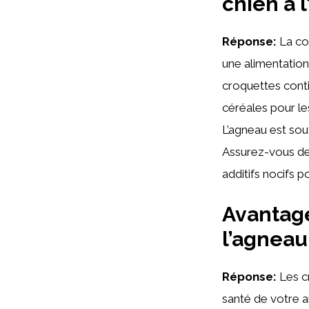
chien à 
Réponse:
La com
une alimentation
croquettes cont
céréales pour les
L’agneau est souv
Assurez-vous de 
additifs nocifs p
Avantage
l’agneau
Réponse:
Les cr
santé de votre a