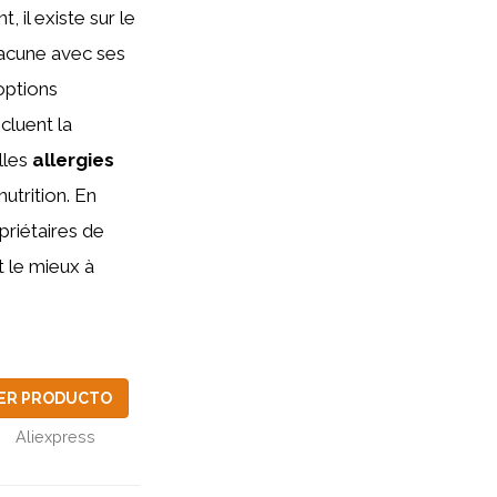
 il existe sur le
acune avec ses
options
cluent la
lles
allergies
utrition. En
priétaires de
t le mieux à
ER PRODUCTO
Aliexpress