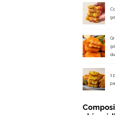
Co
90
Gr
90
du
1 
pa
Composit