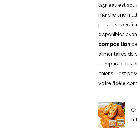
l’agneau est so
marché une mult
propres spécific
disponibles avan
composition
de
alimentaires de 
comparant les di
chiens, il est po
votre fidèle co
Cr
fr