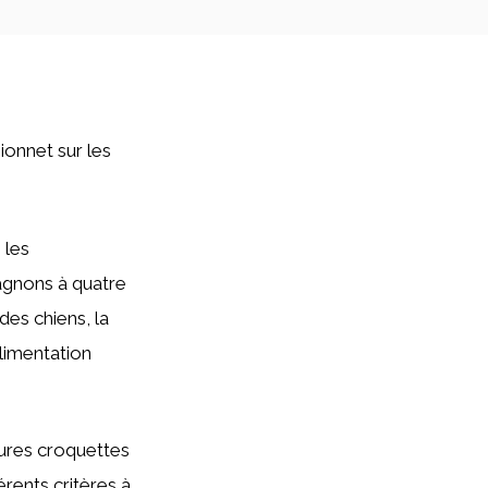
ionnet sur les
 les
agnons à quatre
des chiens, la
limentation
eures croquettes
rents critères à