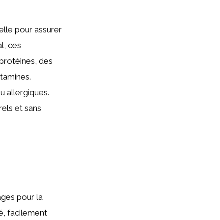
elle pour assurer
l, ces
protéines, des
itamines.
u allergiques.
els et sans
ages pour la
é, facilement