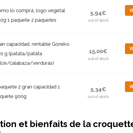
mo lo comprá, logo vegetal
V
5,94€
0g 1 paquete 2 paquetes
out of stock
an capacidad, rentable Goreko
V
15,00€
0 g (patata/patata
out of stock
lce/calabaza/verduras)
paquete 2 gran capacidad 1
V
5,34€
quete 900g
out of stock
ion et bienfaits de la croquett