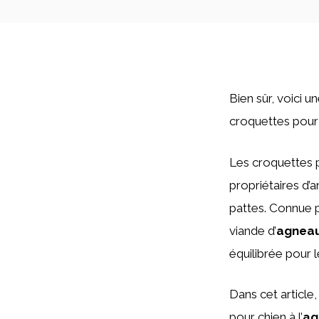
Bien sûr, voici 
croquettes pour 
Les croquettes p
propriétaires d’
pattes. Connue p
viande d’
agnea
équilibrée pour l
Dans cet article
pour chien à l’
ag