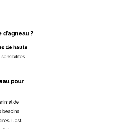
e d’agneau ?
es de haute
sensibilités
neau pour
animal de
s besoins
res. Il est