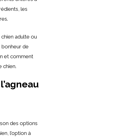
édients, les
res.
 chien adulte ou
le bonheur de
ion et comment
e chien.
 l’agneau
son des options
en, l’option à