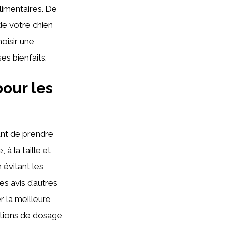
limentaires. De
de votre chien
oisir une
s bienfaits.
our les
ant de prendre
à la taille et
 évitant les
es avis d’autres
r la meilleure
ations de dosage