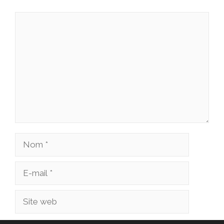
Commentaire
Nom
E-
mail
Site
web