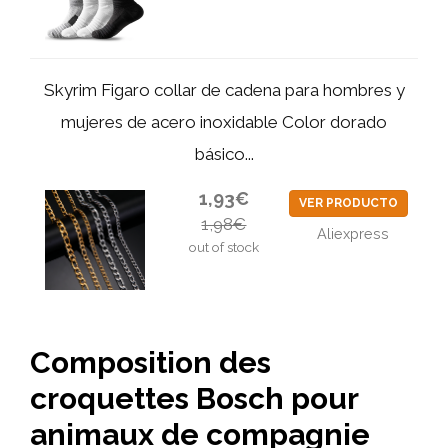
Skyrim Figaro collar de cadena para hombres y
mujeres de acero inoxidable Color dorado
básico...
1,93€
VER PRODUCTO
1,98€
Aliexpress
out of stock
Composition des
croquettes Bosch pour
animaux de compagnie