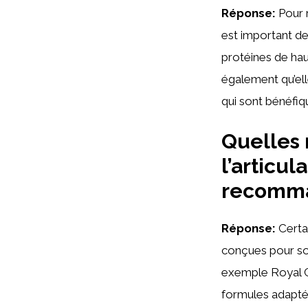
Réponse:
Pour r
est important de
protéines de hau
également qu’ell
qui sont bénéfiqu
Quelles 
l’articul
recomm
Réponse:
Certa
conçues pour sou
exemple Royal Ca
formules adaptée