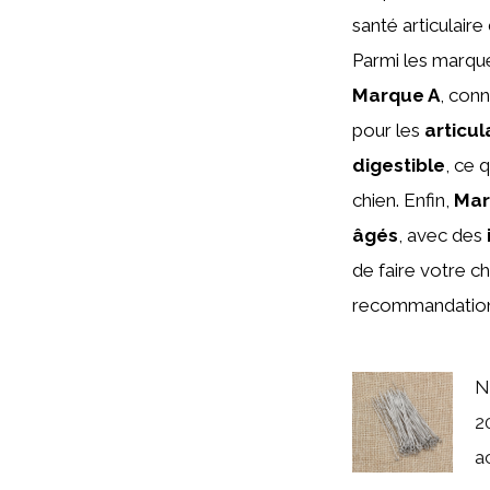
santé articulaire
Parmi les marqu
Marque A
, con
pour les
articul
digestible
, ce 
chien. Enfin,
Mar
âgés
, avec des
de faire votre ch
recommandation
N
2
a