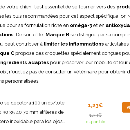
 de votre chien, il est essentiel de se tourner vers des
produ
es les plus recommandées pour cet aspect spécifique, on 
nue pour sa formulation riche en
oméga-3
et en
antioxyda
ations
. De son côté,
Marque B
se distingue par sa compo
qui peut contribuer à
limiter les inflammations
articulaire
que C
propose des croquettes spécialement conçues po
ingrédients adaptés
pour préserver leur mobilité et leur 
oix, n’oubliez pas de consulter un vétérinaire pour obtenir 
s personnalisées.
o se decolora 100 unids/lote
1,23€
V
0 30 35 40 70 mm alfileres de
1,33€
cero inoxidable para los ojos...
disponible