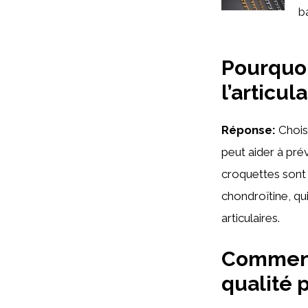
bá
Pourquoi
l’articul
Réponse:
Choisi
peut aider à pré
croquettes sont 
chondroïtine, qui
articulaires.
Comment
qualité 