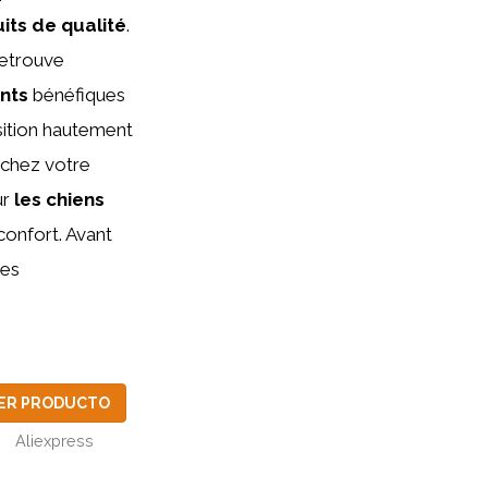
its de qualité
.
retrouve
nts
bénéfiques
sition hautement
s chez votre
ur
les chiens
confort. Avant
des
ER PRODUCTO
Aliexpress