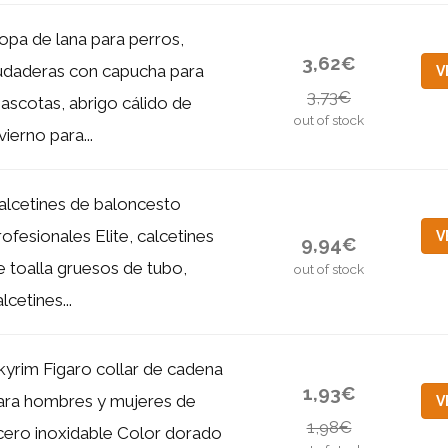
opa de lana para perros,
3,62€
udaderas con capucha para
V
3,73€
ascotas, abrigo cálido de
out of stock
vierno para...
alcetines de baloncesto
rofesionales Elite, calcetines
V
9,94€
e toalla gruesos de tubo,
out of stock
lcetines...
kyrim Figaro collar de cadena
1,93€
ara hombres y mujeres de
V
1,98€
cero inoxidable Color dorado