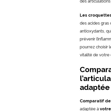
des articulation
Les croquettes
des acides gras
antioxydants, qui
prévenir l’infla
pourrez choisir l
vitalité de votr
Comparat
l’articul
adaptée
Comparatif de
adaptée à
votr