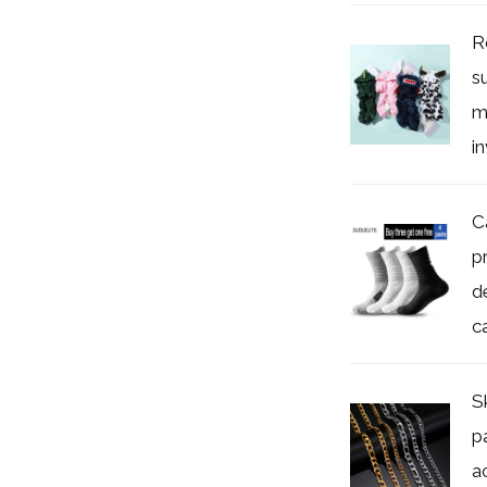
R
s
m
in
C
p
d
ca
S
p
a