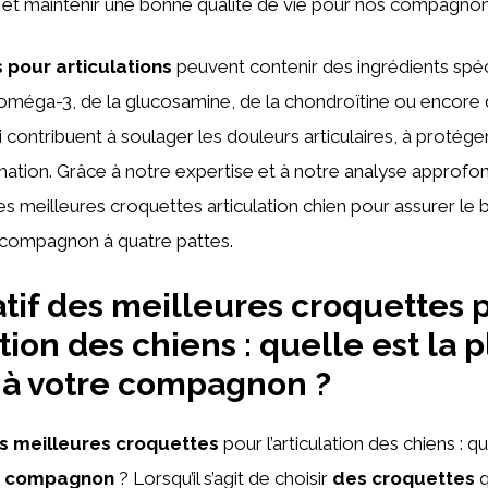
s et maintenir une bonne qualité de vie pour nos compagnon
 pour articulations
peuvent contenir des ingrédients spéc
 oméga-3, de la glucosamine, de la chondroïtine ou encore
 contribuent à soulager les douleurs articulaires, à protéger
mmation. Grâce à notre expertise et à notre analyse approfo
es meilleures croquettes articulation chien pour assurer le b
e compagnon à quatre pattes.
if des meilleures croquettes 
ation des chiens : quelle est la p
 à votre compagnon ?
s meilleures croquettes
pour l’articulation des chiens : qu
e compagnon
? Lorsqu’il s’agit de choisir
des croquettes
q