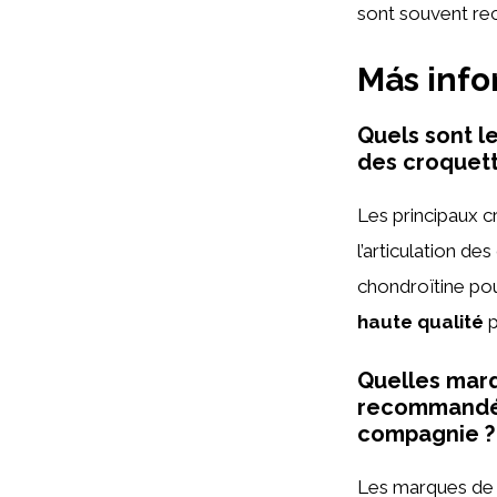
sont souvent rec
Más inf
Quels sont l
des croquette
Les principaux c
l’articulation de
chondroïtine pour
haute qualité
p
Quelles marq
recommandée
compagnie ?
Les marques de 