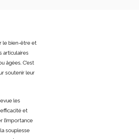
 le bien-être et
 articulaires
ou âgées. C’est
r soutenir leur
revue les
efficacité et
er l’importance
 la souplesse