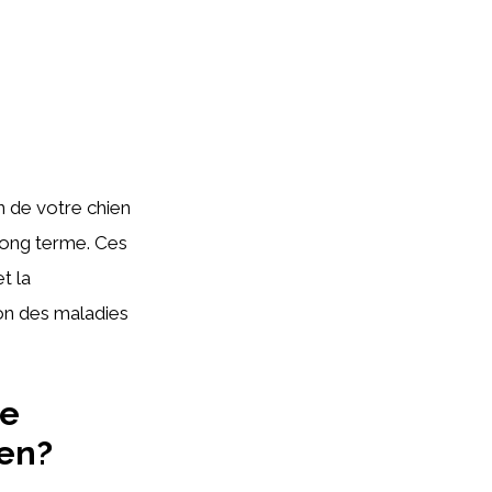
n de votre chien
 long terme. Ces
t la
ion des maladies
de
ien?