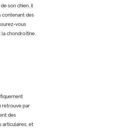
de son chien, il
es contenant des
Assurez-vous
la chondroïtine,
ifiquement
n retrouve par
rent des
rticulaires, et