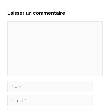
Laisser un commentaire
Commentaire
Nom
E-
mail