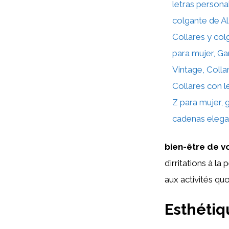
letras persona
colgante de Alá
Collares y co
para mujer, Ga
Vintage, Colla
Collares con le
Z para mujer, g
cadenas elegan
bien-être de v
d’irritations à 
aux activités quo
Esthétiq