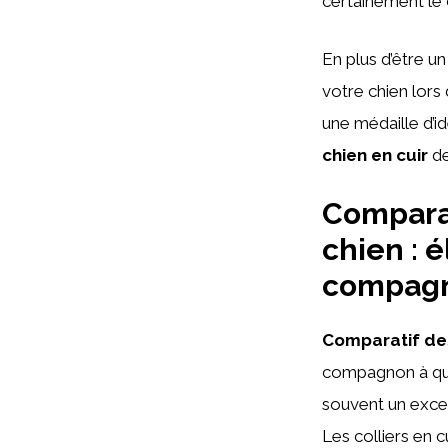
certainement le 
En plus d’être u
votre chien lors
une médaille d’id
chien en cuir
de
Comparat
chien : 
compagn
Comparatif des
compagnon à quatr
souvent un excel
Les colliers en c