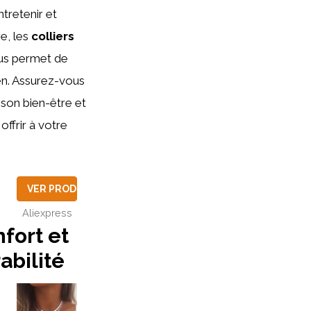
ntretenir et
e, les
colliers
ous permet de
en. Assurez-vous
 son bien-être et
offrir à votre
VER PRODUCTO
Aliexpress
fort et
abilité
UCTO