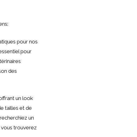
ens:
ratiques pour nos
essentiel pour
térinaires
son des
offrant un look
e tailles et de
s recherchiez un
, vous trouverez