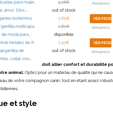
lizadas para mujer,
9,28€
Aliexpress
, amor, Dios,...
out of stock
lgantes bohemios
2,65€
VER PROD
rgantilla multicapa
2,85€
Aliexpress
r de moda para...
disponible
tras iniciales de A-
1,92€
VER PROD
argantilla de
out of stock
Aliexpress
tes, collar con...
doit allier confort et durabilité p
otre animal.
Optez pour un matériau de qualité qui ne caus
la peau de votre compagnon canin, tout en étant assez robust
tidiennes.
ue et style