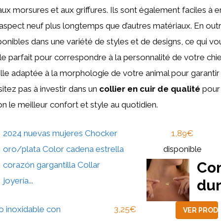
aux morsures et aux griffures. Ils sont également faciles à e
aspect neuf plus longtemps que d’autres matériaux. En outr
ponibles dans une variété de styles et de designs, ce qui v
e parfait pour correspondre à la personnalité de votre chi
aille adaptée à la morphologie de votre animal pour garantir
sitez pas à investir dans un
collier en cuir de qualité
pour 
 le meilleur confort et style au quotidien.
2024 nuevas mujeres Chocker
1,89€
oro/plata Color cadena estrella
disponible
Con
corazón gargantilla Collar
joyería...
dur
o inoxidable con
3,25€
VER PROD