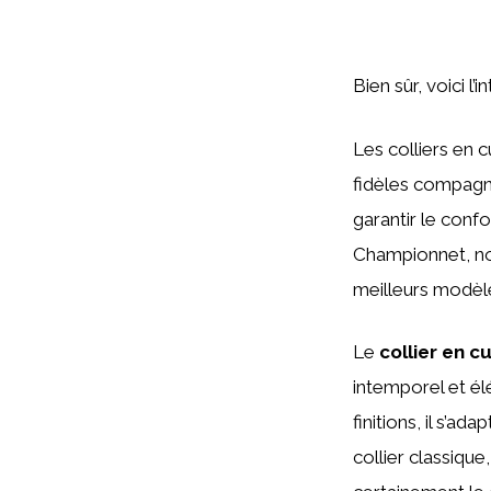
Bien sûr, voici l’
Les colliers en 
fidèles compagn
garantir le confo
Championnet, no
meilleurs modèle
Le
collier en cu
intemporel et élé
finitions, il s’a
collier classiq